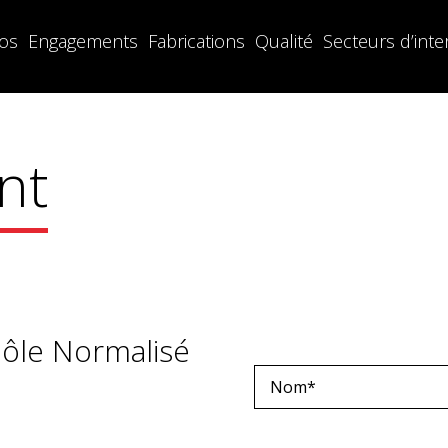
os
Engagements
Fabrications
Qualité
Secteurs d’inte
Cathelain
Au service de l'assemblage
nt
ôle Normalisé