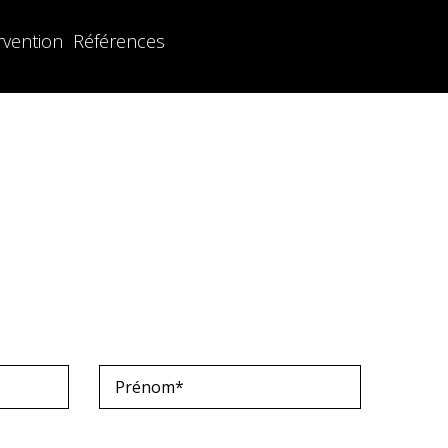
rvention
Références
Français
English
Deuts