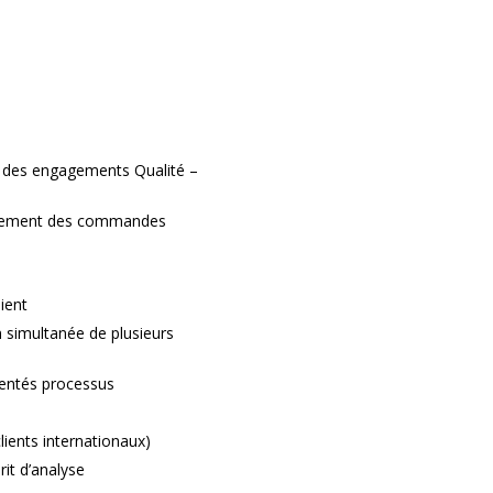
t des engagements Qualité –
ancement des commandes
ient
on simultanée de plusieurs
ientés processus
clients internationaux)
rit d’analyse