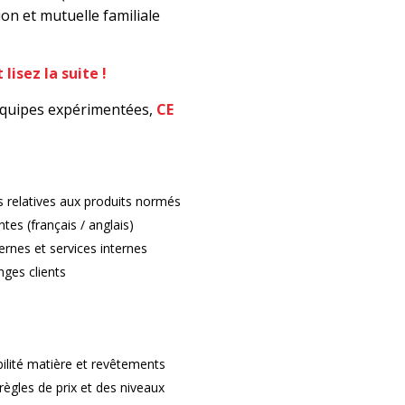
ion et mutuelle familiale
lisez la suite !
’équipes expérimentées,
CE
s relatives aux produits normés
es (français / anglais)
ernes et services internes
nges clients
ibilité matière et revêtements
ègles de prix et des niveaux