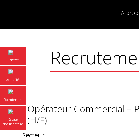
A prop
Recruteme
Contact
Actualités
Recrutement
Opérateur Commercial – P
(H/F)
Espace
documentaire
Secteur :