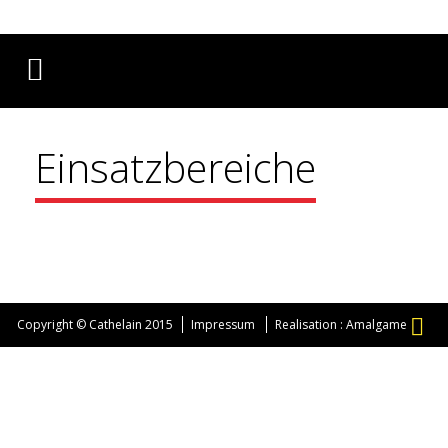
Français
English
Deutsch
Einsatzbereiche
Copyright © Cathelain 2015
Impressum
Realisation : Amalgame